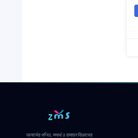
অনার্সের গণিত, পদার্থ ও রসায়ন বিভাগের