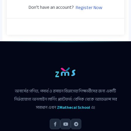
Don't have an account?
Register Now
অনার্সের গণিত, পদার্থ ও রসায়ন বিভাগের শিক্ষার্থীদের জন্য একটি
নির্ভরযোগ্য অনলাইন লার্নিং প্ল্যাটফর্ম। বেসিক থেকে অ্যাডভান্স সব
সমাধান এখন
ZMathecal School
এ।