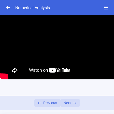
Numerical Analysis
Chapter 1A
0/4
basics class
08:00
Lesson-1
41:53
Lesson-2
26:36
নিউমেরিক্যাল চ্যাপ্টার 1A || নিউটন র‍্যাফসন ও ফিক্সড পয়েন্ট
46:00
ইটারেশন ম্যাথড
chapter 2A
0/6
Chapter 2B
0/6
Previous
Next
chapter-3A
0/3