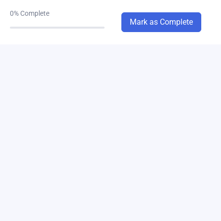
chapter-3B
0%
Complete
0/4
Mark as Complete
chapter-4A
0/6
chapter-4B
0/6