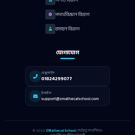
গণিত বিভাগ
পদার্থবিজ্ঞান বিভাগ
রসায়ন বিভাগ
যোগাযোগ
হেল্পলাইন
01824299077
ইমেইল
support@zmathecalschool.com
© ২০২৬
ZMathecal School
| সর্বস্বত্ব সংরক্ষিত।