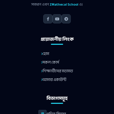
সমাধান এখন
ZMathecal School
এ।
প্রয়োজনীয় লিংক
হোম
সকল কোর্স
শিক্ষার্থীদের মতামত
আমার একাউন্ট
বিভাগসমূহ