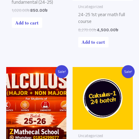
fundamental (24-25)
Uncategorized
1,020.00৳
850.00৳
24-25 1st year math full
course
Add to cart
8,270.00৳
4,500.00৳
Add to cart
Original
Current
Original
Current
Sale!
Sale!
price
price
price
price
was:
is:
was:
is:
1,020.00৳.
850.00৳.
1,500.00৳.
1,020.00৳.
Uncategorized