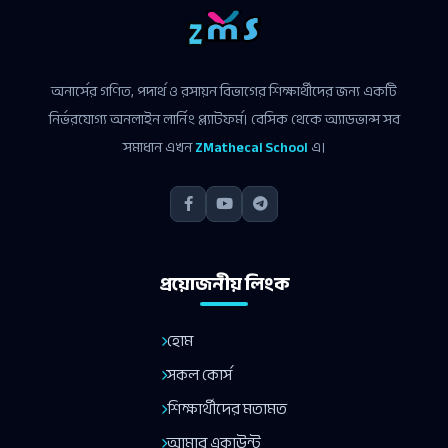
অনার্সের গণিত, পদার্থ ও রসায়ন বিভাগের শিক্ষার্থীদের জন্য একটি
নির্ভরযোগ্য অনলাইন লার্নিং প্ল্যাটফর্ম। বেসিক থেকে অ্যাডভান্স সব
সমাধান এখন
ZMathecal School
এ।
প্রয়োজনীয় লিংক
হোম
সকল কোর্স
শিক্ষার্থীদের মতামত
আমার একাউন্ট