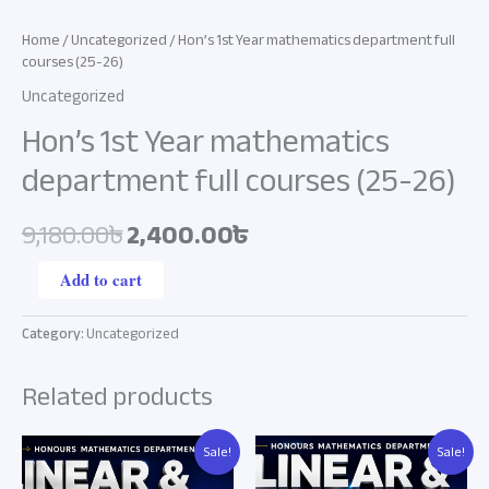
Home
/
Uncategorized
/ Hon’s 1st Year mathematics department full
courses (25-26)
Uncategorized
Hon’s 1st Year mathematics
department full courses (25-26)
9,180.00৳
2,400.00৳
Add to cart
Category:
Uncategorized
Related products
Original
Current
Original
Current
Sale!
Sale!
price
price
price
price
was:
is:
was:
is: