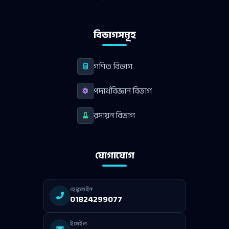
বিভাগসমূহ
গণিত বিভাগ
পদার্থবিজ্ঞান বিভাগ
রসায়ন বিভাগ
যোগাযোগ
হেল্পলাইন
01824299077
ইমেইল