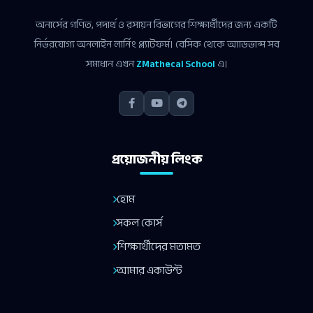
অনার্সের গণিত, পদার্থ ও রসায়ন বিভাগের শিক্ষার্থীদের জন্য একটি
নির্ভরযোগ্য অনলাইন লার্নিং প্ল্যাটফর্ম। বেসিক থেকে অ্যাডভান্স সব
সমাধান এখন
ZMathecal School
এ।
প্রয়োজনীয় লিংক
হোম
সকল কোর্স
শিক্ষার্থীদের মতামত
আমার একাউন্ট