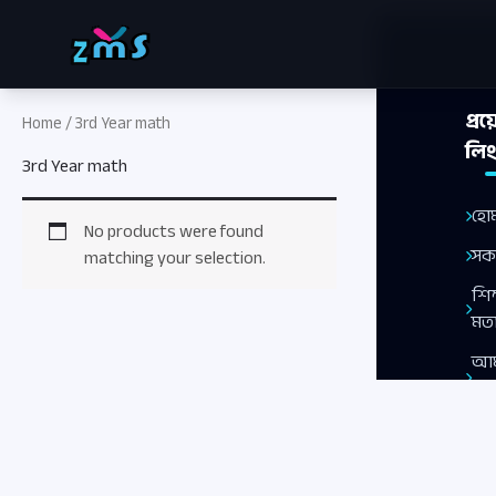
Skip
to
content
প্র
Home
/ 3rd Year math
লি
3rd Year math
হো
No products were found
সক
matching your selection.
শিক
মত
আম