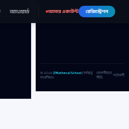
ে
অ্যাওয়ার্ড
আমার একাউন্ট
রেজিস্ট্রেশন
© ২০২৬
ZMathecal School
| সর্বস্বত্ব
গোপনীয়তা
শর্তাবলী
সংরক্ষিত।
নীতি