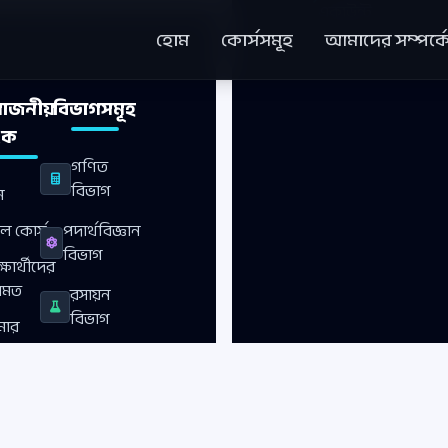
একাউন্ট
হোম
কোর্সসমূহ
আমাদের সম্পর্ক
য়োজনীয়
বিভাগসমূহ
ংক
গণিত
হেল্পলাইন
বিভাগ
ম
01824299077
ল কোর্স
পদার্থবিজ্ঞান
ইমেইল
বিভাগ
support@zmathecalscho
্ষার্থীদের
ol.com
ামত
রসায়ন
বিভাগ
ার