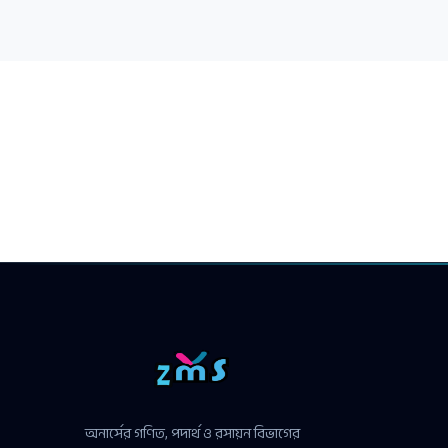
অনার্সের গণিত, পদার্থ ও রসায়ন বিভাগের