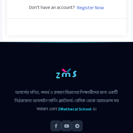
Don't have an account?
Register Now
অনার্সের গণিত, পদার্থ ও রসায়ন বিভাগের শিক্ষার্থীদের জন্য একটি
নির্ভরযোগ্য অনলাইন লার্নিং প্ল্যাটফর্ম। বেসিক থেকে অ্যাডভান্স সব
সমাধান এখন
ZMathecal School
এ।