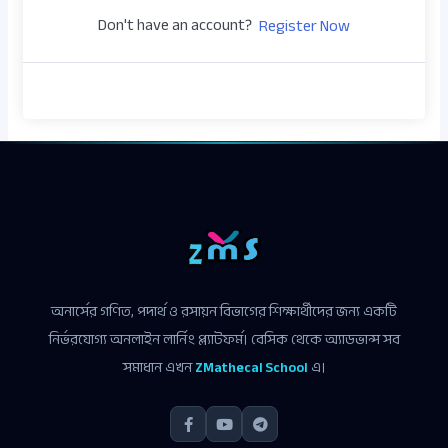
Don't have an account?
Register Now
অনার্সের গণিত, পদার্থ ও রসায়ন বিভাগের শিক্ষার্থীদের জন্য একটি
নির্ভরযোগ্য অনলাইন লার্নিং প্ল্যাটফর্ম। বেসিক থেকে অ্যাডভান্স সব
সমাধান এখন
ZMathecal School
এ।