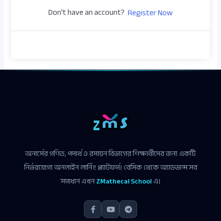
Don't have an account?
Register Now
অনার্সের গণিত, পদার্থ ও রসায়ন বিভাগের শিক্ষার্থীদের জন্য একটি
নির্ভরযোগ্য অনলাইন লার্নিং প্ল্যাটফর্ম। বেসিক থেকে অ্যাডভান্স সব
সমাধান এখন
ZMathecal School
এ।