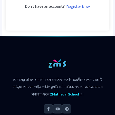
Don't have an account?
Register Now
অনার্সের গণিত, পদার্থ ও রসায়ন বিভাগের শিক্ষার্থীদের জন্য একটি
নির্ভরযোগ্য অনলাইন লার্নিং প্ল্যাটফর্ম। বেসিক থেকে অ্যাডভান্স সব
সমাধান এখন
ZMathecal School
এ।