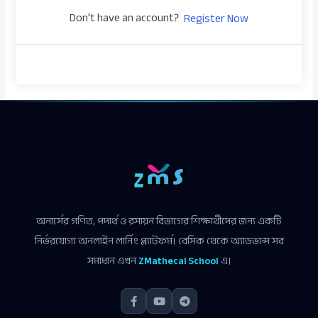
Don't have an account?
Register Now
অনার্সের গণিত, পদার্থ ও রসায়ন বিভাগের শিক্ষার্থীদের জন্য একটি
নির্ভরযোগ্য অনলাইন লার্নিং প্ল্যাটফর্ম। বেসিক থেকে অ্যাডভান্স সব
সমাধান এখন
ZMathecal School
এ।