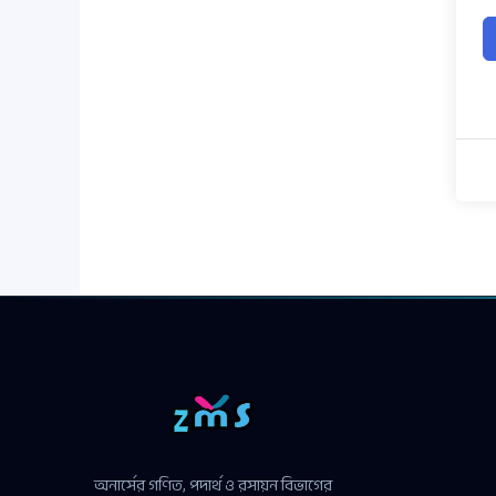
অনার্সের গণিত, পদার্থ ও রসায়ন বিভাগের