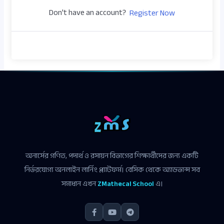
Don't have an account?
Register Now
অনার্সের গণিত, পদার্থ ও রসায়ন বিভাগের শিক্ষার্থীদের জন্য একটি
নির্ভরযোগ্য অনলাইন লার্নিং প্ল্যাটফর্ম। বেসিক থেকে অ্যাডভান্স সব
সমাধান এখন
ZMathecal School
এ।