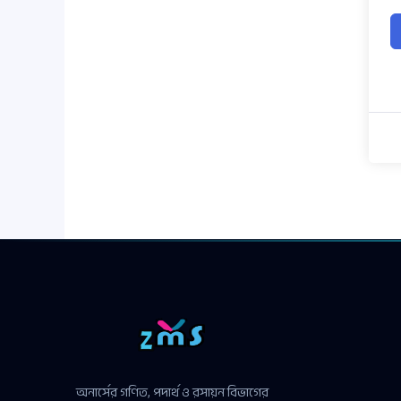
অনার্সের গণিত, পদার্থ ও রসায়ন বিভাগের