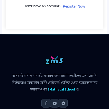
Don't have an account?
Register Now
অনার্সের গণিত, পদার্থ ও রসায়ন বিভাগের শিক্ষার্থীদের জন্য একটি
নির্ভরযোগ্য অনলাইন লার্নিং প্ল্যাটফর্ম। বেসিক থেকে অ্যাডভান্স সব
সমাধান এখন
ZMathecal School
এ।