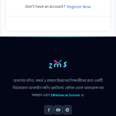
Don't have an account?
Register Now
অনার্সের গণিত, পদার্থ ও রসায়ন বিভাগের শিক্ষার্থীদের জন্য একটি
নির্ভরযোগ্য অনলাইন লার্নিং প্ল্যাটফর্ম। বেসিক থেকে অ্যাডভান্স সব
সমাধান এখন
ZMathecal School
এ।