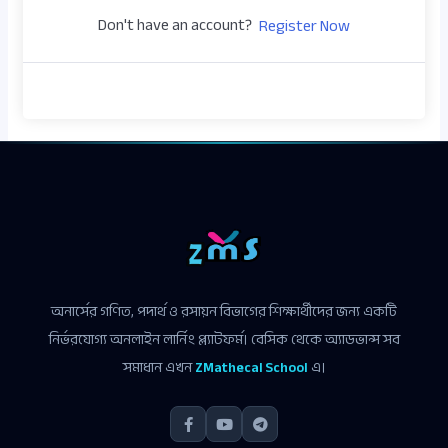
Don't have an account?
Register Now
অনার্সের গণিত, পদার্থ ও রসায়ন বিভাগের শিক্ষার্থীদের জন্য একটি
নির্ভরযোগ্য অনলাইন লার্নিং প্ল্যাটফর্ম। বেসিক থেকে অ্যাডভান্স সব
সমাধান এখন
ZMathecal School
এ।