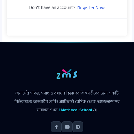
Don't have an account?
Register Now
অনার্সের গণিত, পদার্থ ও রসায়ন বিভাগের শিক্ষার্থীদের জন্য একটি
নির্ভরযোগ্য অনলাইন লার্নিং প্ল্যাটফর্ম। বেসিক থেকে অ্যাডভান্স সব
সমাধান এখন
ZMathecal School
এ।