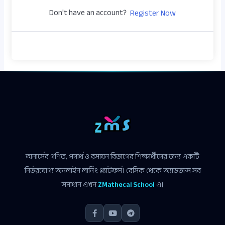
Don't have an account?
Register Now
অনার্সের গণিত, পদার্থ ও রসায়ন বিভাগের শিক্ষার্থীদের জন্য একটি
নির্ভরযোগ্য অনলাইন লার্নিং প্ল্যাটফর্ম। বেসিক থেকে অ্যাডভান্স সব
সমাধান এখন
ZMathecal School
এ।