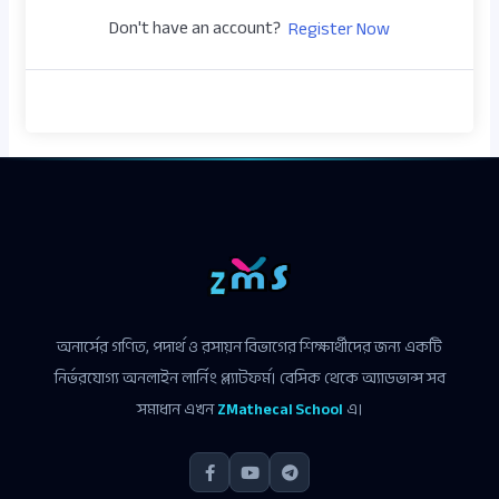
Don't have an account?
Register Now
অনার্সের গণিত, পদার্থ ও রসায়ন বিভাগের শিক্ষার্থীদের জন্য একটি
নির্ভরযোগ্য অনলাইন লার্নিং প্ল্যাটফর্ম। বেসিক থেকে অ্যাডভান্স সব
সমাধান এখন
ZMathecal School
এ।