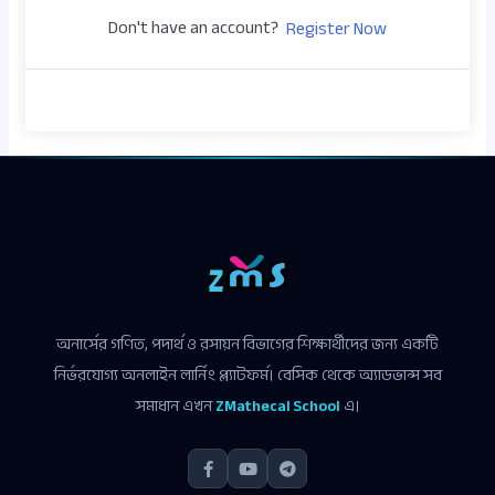
Don't have an account?
Register Now
অনার্সের গণিত, পদার্থ ও রসায়ন বিভাগের শিক্ষার্থীদের জন্য একটি
নির্ভরযোগ্য অনলাইন লার্নিং প্ল্যাটফর্ম। বেসিক থেকে অ্যাডভান্স সব
সমাধান এখন
ZMathecal School
এ।