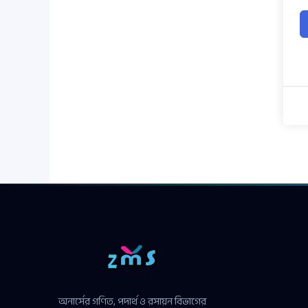
অনার্সের গণিত, পদার্থ ও রসায়ন বিভাগের