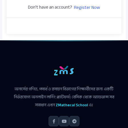
Don't have an account?
Register Now
অনার্সের গণিত, পদার্থ ও রসায়ন বিভাগের শিক্ষার্থীদের জন্য একটি
নির্ভরযোগ্য অনলাইন লার্নিং প্ল্যাটফর্ম। বেসিক থেকে অ্যাডভান্স সব
সমাধান এখন
ZMathecal School
এ।