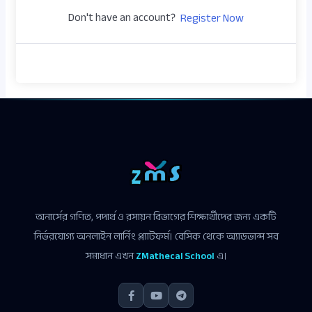
Don't have an account?
Register Now
অনার্সের গণিত, পদার্থ ও রসায়ন বিভাগের শিক্ষার্থীদের জন্য একটি
নির্ভরযোগ্য অনলাইন লার্নিং প্ল্যাটফর্ম। বেসিক থেকে অ্যাডভান্স সব
সমাধান এখন
ZMathecal School
এ।