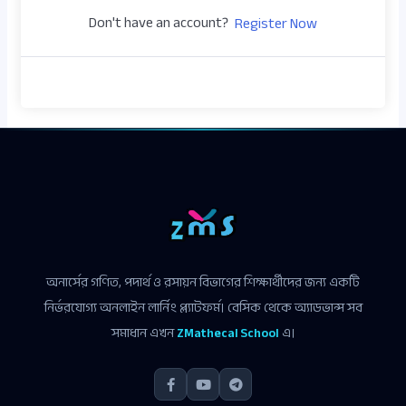
Don't have an account?
Register Now
অনার্সের গণিত, পদার্থ ও রসায়ন বিভাগের শিক্ষার্থীদের জন্য একটি
নির্ভরযোগ্য অনলাইন লার্নিং প্ল্যাটফর্ম। বেসিক থেকে অ্যাডভান্স সব
সমাধান এখন
ZMathecal School
এ।