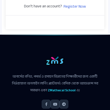
Don't have an account?
Register Now
অনার্সের গণিত, পদার্থ ও রসায়ন বিভাগের শিক্ষার্থীদের জন্য একটি
নির্ভরযোগ্য অনলাইন লার্নিং প্ল্যাটফর্ম। বেসিক থেকে অ্যাডভান্স সব
সমাধান এখন
ZMathecal School
এ।