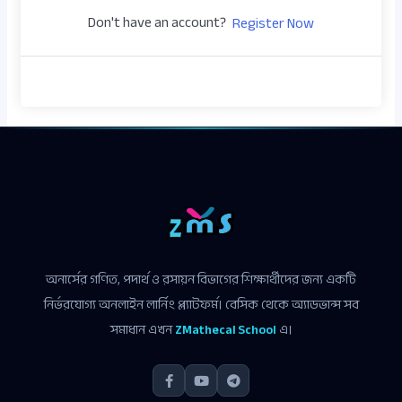
Don't have an account?
Register Now
অনার্সের গণিত, পদার্থ ও রসায়ন বিভাগের শিক্ষার্থীদের জন্য একটি
নির্ভরযোগ্য অনলাইন লার্নিং প্ল্যাটফর্ম। বেসিক থেকে অ্যাডভান্স সব
সমাধান এখন
ZMathecal School
এ।