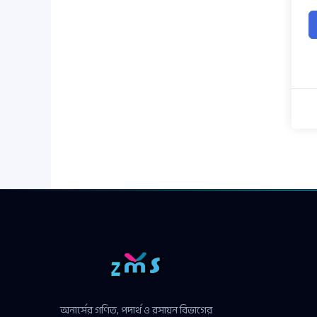
অনার্সের গণিত, পদার্থ ও রসায়ন বিভাগের