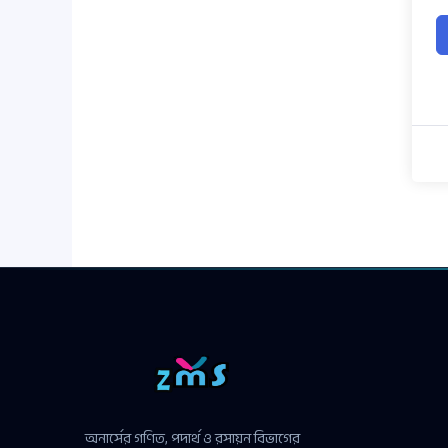
অনার্সের গণিত, পদার্থ ও রসায়ন বিভাগের