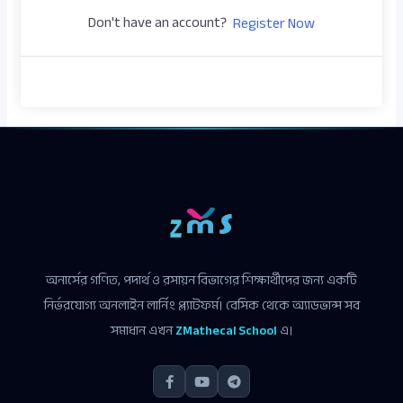
Don't have an account?
Register Now
অনার্সের গণিত, পদার্থ ও রসায়ন বিভাগের শিক্ষার্থীদের জন্য একটি
নির্ভরযোগ্য অনলাইন লার্নিং প্ল্যাটফর্ম। বেসিক থেকে অ্যাডভান্স সব
সমাধান এখন
ZMathecal School
এ।