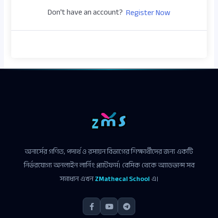
Don't have an account?
Register Now
অনার্সের গণিত, পদার্থ ও রসায়ন বিভাগের শিক্ষার্থীদের জন্য একটি
নির্ভরযোগ্য অনলাইন লার্নিং প্ল্যাটফর্ম। বেসিক থেকে অ্যাডভান্স সব
সমাধান এখন
ZMathecal School
এ।