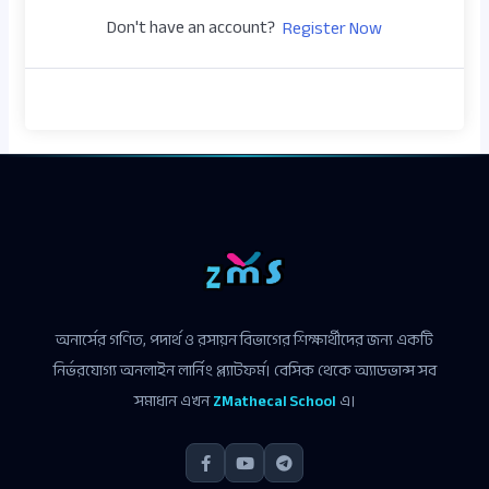
Don't have an account?
Register Now
অনার্সের গণিত, পদার্থ ও রসায়ন বিভাগের শিক্ষার্থীদের জন্য একটি
নির্ভরযোগ্য অনলাইন লার্নিং প্ল্যাটফর্ম। বেসিক থেকে অ্যাডভান্স সব
সমাধান এখন
ZMathecal School
এ।