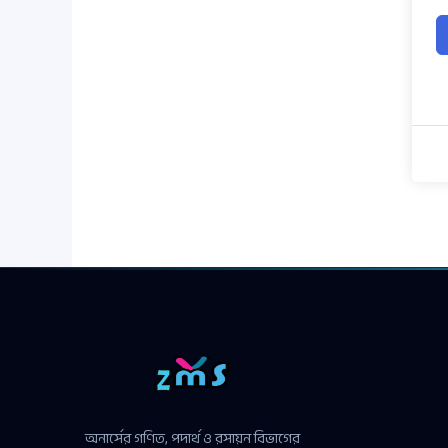
অনার্সের গণিত, পদার্থ ও রসায়ন বিভাগের