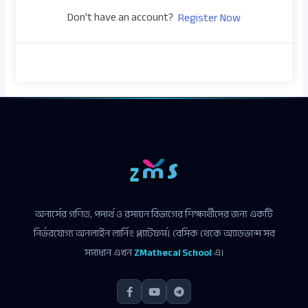
Don't have an account?
Register Now
অনার্সের গণিত, পদার্থ ও রসায়ন বিভাগের শিক্ষার্থীদের জন্য একটি
নির্ভরযোগ্য অনলাইন লার্নিং প্ল্যাটফর্ম। বেসিক থেকে অ্যাডভান্স সব
সমাধান এখন
ZMathecal School
এ।