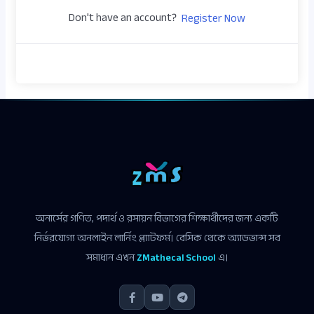
Don't have an account?
Register Now
অনার্সের গণিত, পদার্থ ও রসায়ন বিভাগের শিক্ষার্থীদের জন্য একটি
নির্ভরযোগ্য অনলাইন লার্নিং প্ল্যাটফর্ম। বেসিক থেকে অ্যাডভান্স সব
সমাধান এখন
ZMathecal School
এ।