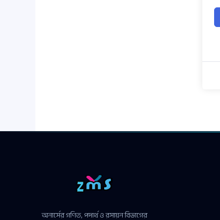
অনার্সের গণিত, পদার্থ ও রসায়ন বিভাগের