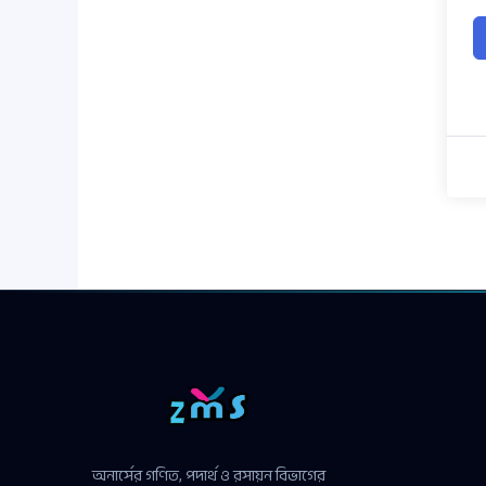
অনার্সের গণিত, পদার্থ ও রসায়ন বিভাগের