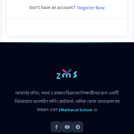
Don't have an account?
Register Now
অনার্সের গণিত, পদার্থ ও রসায়ন বিভাগের শিক্ষার্থীদের জন্য একটি
নির্ভরযোগ্য অনলাইন লার্নিং প্ল্যাটফর্ম। বেসিক থেকে অ্যাডভান্স সব
সমাধান এখন
ZMathecal School
এ।