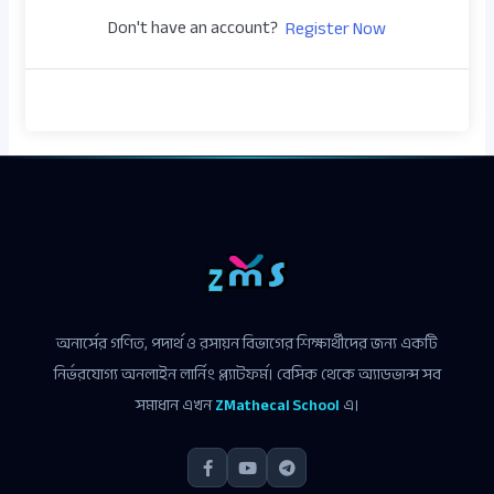
Don't have an account?
Register Now
অনার্সের গণিত, পদার্থ ও রসায়ন বিভাগের শিক্ষার্থীদের জন্য একটি
নির্ভরযোগ্য অনলাইন লার্নিং প্ল্যাটফর্ম। বেসিক থেকে অ্যাডভান্স সব
সমাধান এখন
ZMathecal School
এ।