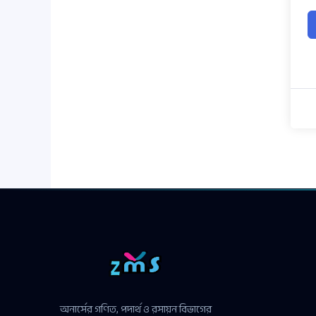
অনার্সের গণিত, পদার্থ ও রসায়ন বিভাগের