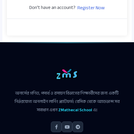
Don't have an account?
Register Now
অনার্সের গণিত, পদার্থ ও রসায়ন বিভাগের শিক্ষার্থীদের জন্য একটি
নির্ভরযোগ্য অনলাইন লার্নিং প্ল্যাটফর্ম। বেসিক থেকে অ্যাডভান্স সব
সমাধান এখন
ZMathecal School
এ।