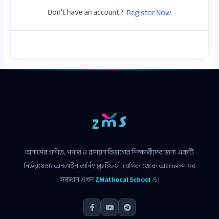
Don't have an account?
Register Now
অনার্সের গণিত, পদার্থ ও রসায়ন বিভাগের শিক্ষার্থীদের জন্য একটি
নির্ভরযোগ্য অনলাইন লার্নিং প্ল্যাটফর্ম। বেসিক থেকে অ্যাডভান্স সব
সমাধান এখন
ZMathecal School
এ।