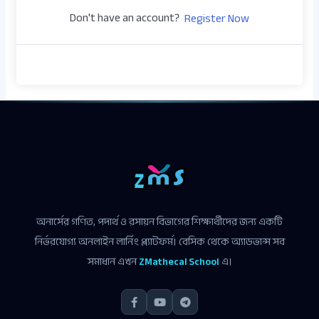
Don't have an account?
Register Now
অনার্সের গণিত, পদার্থ ও রসায়ন বিভাগের শিক্ষার্থীদের জন্য একটি
নির্ভরযোগ্য অনলাইন লার্নিং প্ল্যাটফর্ম। বেসিক থেকে অ্যাডভান্স সব
সমাধান এখন
ZMathecal School
এ।