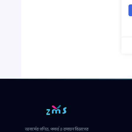
অনার্সের গণিত, পদার্থ ও রসায়ন বিভাগের