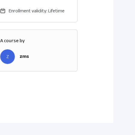
Enrollment validity: Lifetime
A course by
zms
Z