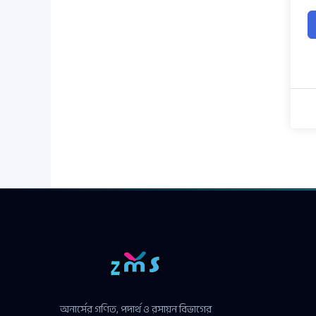
অনার্সের গণিত, পদার্থ ও রসায়ন বিভাগের