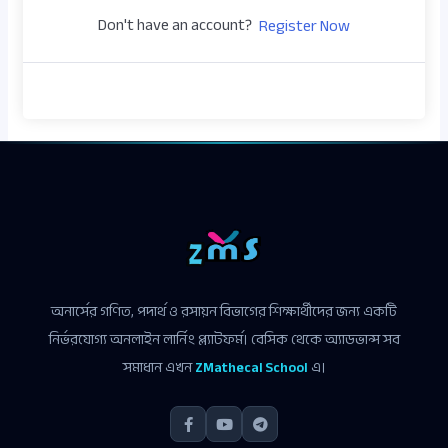
Don't have an account?
Register Now
অনার্সের গণিত, পদার্থ ও রসায়ন বিভাগের শিক্ষার্থীদের জন্য একটি
নির্ভরযোগ্য অনলাইন লার্নিং প্ল্যাটফর্ম। বেসিক থেকে অ্যাডভান্স সব
সমাধান এখন
ZMathecal School
এ।