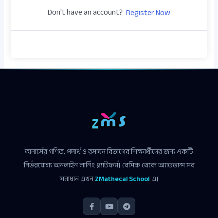
Don't have an account?
Register Now
অনার্সের গণিত, পদার্থ ও রসায়ন বিভাগের শিক্ষার্থীদের জন্য একটি
নির্ভরযোগ্য অনলাইন লার্নিং প্ল্যাটফর্ম। বেসিক থেকে অ্যাডভান্স সব
সমাধান এখন
ZMathecal School
এ।